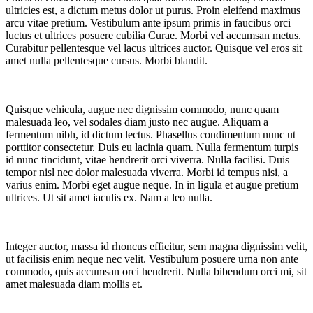
ultricies est, a dictum metus dolor ut purus. Proin eleifend maximus
arcu vitae pretium. Vestibulum ante ipsum primis in faucibus orci
luctus et ultrices posuere cubilia Curae. Morbi vel accumsan metus.
Curabitur pellentesque vel lacus ultrices auctor. Quisque vel eros sit
amet nulla pellentesque cursus. Morbi blandit.
Quisque vehicula, augue nec dignissim commodo, nunc quam
malesuada leo, vel sodales diam justo nec augue. Aliquam a
fermentum nibh, id dictum lectus. Phasellus condimentum nunc ut
porttitor consectetur. Duis eu lacinia quam. Nulla fermentum turpis
id nunc tincidunt, vitae hendrerit orci viverra. Nulla facilisi. Duis
tempor nisl nec dolor malesuada viverra. Morbi id tempus nisi, a
varius enim. Morbi eget augue neque. In in ligula et augue pretium
ultrices. Ut sit amet iaculis ex. Nam a leo nulla.
Integer auctor, massa id rhoncus efficitur, sem magna dignissim velit,
ut facilisis enim neque nec velit. Vestibulum posuere urna non ante
commodo, quis accumsan orci hendrerit. Nulla bibendum orci mi, sit
amet malesuada diam mollis et.