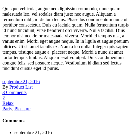
Quisque vehicula, augue nec dignissim commodo, nunc quam
malesuada leo, vel sodales diam justo nec augue. Aliquam a
fermentum nibh, id dictum lectus. Phasellus condimentum nunc ut
porttitor consectetur. Duis eu lacinia quam. Nulla fermentum turpis
id nunc tincidunt, vitae hendrerit orci viverra. Nulla facilisi. Duis
tempor nisl nec dolor malesuada viverra. Morbi id tempus nisi, a
varius enim. Morbi eget augue neque. In in ligula et augue pretium
ultrices. Ut sit amet iaculis ex. Nam a leo nulla. Integer quis sapien
tempus, tristique augue a, placerat neque. Morbi a nunc sit amet
tortor tempus finibus. Aliquam erat volutpat. Duis condimentum
congue felis, sed posuere neque. Vestibulum id diam sed lectus
tincidunt cursus eget id purus.
septembre 21, 2016
By
Product List
3 Comments
2
Relax
Party
,
Pleasure
Comments
septembre 21, 2016